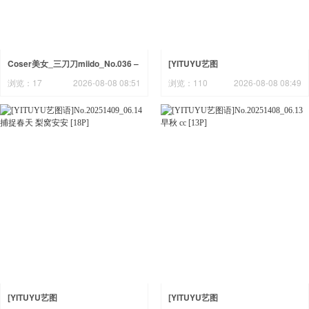
Coser美女_三刀刀miido_No.036 –
[YITUYU艺图
不知火舞 女忍者 主题写真 [15P]
语]No.20251410_06.14 春风 舟舟
浏览：17
2026-08-08 08:51
浏览：110
2026-08-08 08:49
[20P]
[YITUYU艺图
[YITUYU艺图