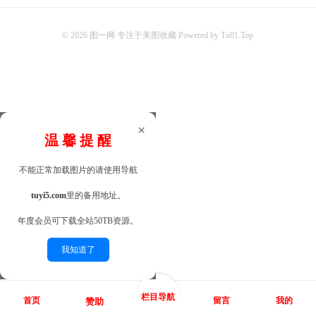
© 2026
图一网 专注于美图收藏 Powered by Tu01.Top
×
温 馨 提 醒
不能正常加载图片的请使用导航
tuyi5.com
里的备用地址。
年度会员可下载全站50TB资源。
我知道了
栏目导航
首页
留言
我的
赞助