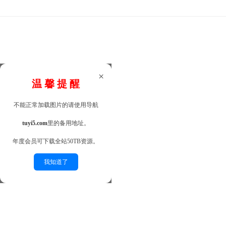
×
温 馨 提 醒
不能正常加载图片的请使用导航
tuyi5.com
里的备用地址。
年度会员可下载全站50TB资源。
我知道了