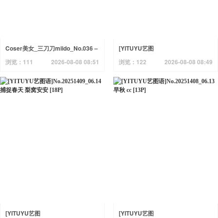
Coser美女_三刀刀miido_No.036 –
[YITUYU艺图
不知火舞 女忍者 主题写真 [15P]
语]No.20251410_06.14 春风 舟舟
浏览：111
2026-08-08 08:51
浏览：122
2026-08-08 08:49
[20P]
[YITUYU艺图
[YITUYU艺图